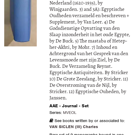
Nederland (1620-1935), by
Winjgaarden. 3) and 3A): Egyptische
Oudheden verzameld en beschreven +
Supplement, by Van Leer. 4) De
Godsdienstige Opvatting van den
Slaap inzonderheit in het oude Egypte,
by De Buck. 5) The mastaba of Hetep-
her-Akhti, by Mohr. 7) Inhoud en
Achtergrond van het Gesprek van den
Levensmoede met zijn Ziel, by De
Buck. De Verzameling Reynst.
Egyptische Antiquiteiten. By Stricker
10) De Grote Zeeslang, by Stricker. 11)
De Overstroming van de Nijl, by
Stricker. 12) Egyptische Ouheden, by
Janssen.
AAE - Journal - Set
Series:
MVEOL
See books written by or associated to:
VAN SICLEN (III) Charles
Rare set of 9 monographs bound in one,