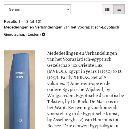
Refine
Skip
GALLERY VI
LIST 
search
to
search
results
Results
1 - 13 (of 13)
results
Mededelingen en Verhandelingen van het Vooraziatisch-Egyptisch
Genotschap (Leiden)
Mededeelingen en Verhandelingen
van het Vooraziatisch-egyptisch
Gezelschap "Ex Oriente Lux"
(MVEOL). Egypt in years 1 (1930) to 12
(1957). Partly XEROX. Set of 9
volumes. 1) Amen-em-ope en de
oudere Egyptische Wijsheid, by
Winjgaarden. Egyptische dramatische
Teksten, by De Buck. De Matroos in
het Want. Een weinig voorkomende
voorstelling in de Egyptische Kunst,
by Asselberghs. 2) Van Heurnius tot
Boeser. Drie eeuwen Egyptologie in