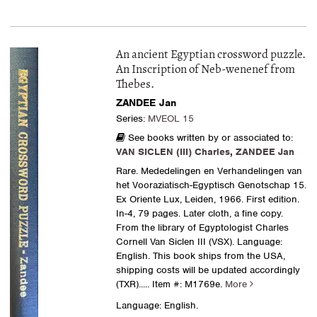
An ancient Egyptian crossword puzzle.
An Inscription of Neb-wenenef from
Thebes.
ZANDEE Jan
Series:
MVEOL 15
See books written by or associated to:
VAN SICLEN (III) Charles
,
ZANDEE Jan
Rare. Mededelingen en Verhandelingen van
het Vooraziatisch-Egyptisch Genotschap 15.
Ex Oriente Lux, Leiden, 1966. First edition.
In-4, 79 pages. Later cloth, a fine copy.
From the library of Egyptologist Charles
Cornell Van Siclen III (VSX). Language:
English. This book ships from the USA,
shipping costs will be updated accordingly
(TXR).....
Item #: M1769e.
More
Language: English.