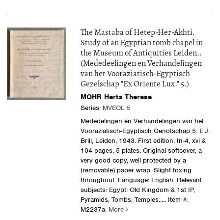
The Mastaba of Hetep-Her-Akhti.
Study of an Egyptian tomb chapel in
the Museum of Antiquities Leiden..
(Mededeelingen en Verhandelingen
van het Vooraziatisch-Egyptisch
Gezelschap "Ex Oriente Lux." 5.)
MOHR Herta Therese
Series:
MVEOL 5
Mededelingen en Verhandelingen van het
Vooraziatisch-Egyptisch Genotschap 5. E.J.
Brill, Leiden, 1943. First edition. In-4, xvi &
104 pages, 5 plates. Original softcover, a
very good copy, well protected by a
(removable) paper wrap. Slight foxing
throughout. Language: English. Relevant
subjects: Egypt: Old Kingdom & 1st IP,
Pyramids, Tombs, Temples.....
Item #:
M2237a.
More