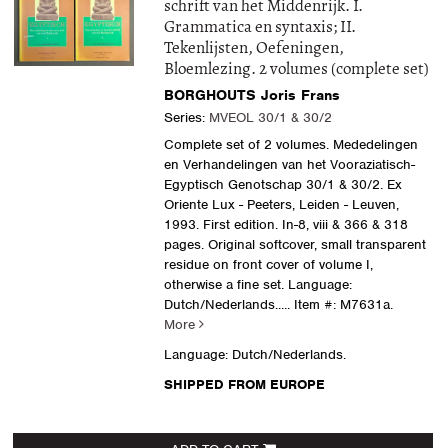
schrift van het Middenrijk. I.
Grammatica en syntaxis; II.
Tekenlijsten, Oefeningen,
Bloemlezing. 2 volumes (complete set)
BORGHOUTS Joris Frans
Series:
MVEOL 30/1 & 30/2
Complete set of 2 volumes. Mededelingen
en Verhandelingen van het Vooraziatisch-
Egyptisch Genotschap 30/1 & 30/2. Ex
Oriente Lux - Peeters, Leiden - Leuven,
1993. First edition. In-8, viii & 366 & 318
pages. Original softcover, small transparent
residue on front cover of volume I,
otherwise a fine set. Language:
Dutch/Nederlands.....
Item #: M7631a.
More
Language: Dutch/Nederlands.
SHIPPED FROM EUROPE