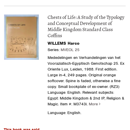
Chests of Life: A Study of the Typology
and Conceptual Development of
Middle Kingdom Standard Class
Coffins
WILLEMS Harco
Series:
MVEOL 25
Mededelingen en Verhandelingen van het
Vooraziatisch-Egyptisch Genotschap 25. Ex
Oriente Lux, Leiden, 1988. First edition.
Large in-4, 249 pages. Original orange
softcover. Spine is faded, otherwise a fine
copy. Small bookplate of ex-owner. (RZ3)
Language: English. Relevant subjects:
Egypt: Middle Kingdom & 2nd IP, Religion &
Magic.
Item #: M3743i.
More
Language: English.
This book was sold