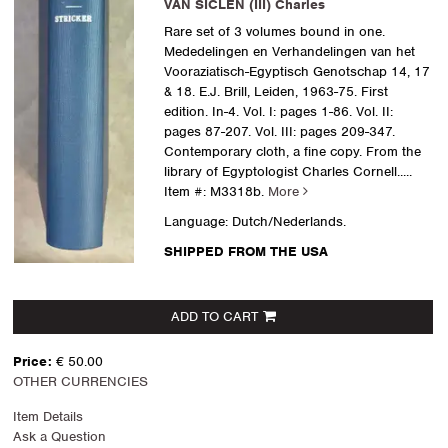
VAN SICLEN (III) Charles
Rare set of 3 volumes bound in one.
Mededelingen en Verhandelingen van het
Vooraziatisch-Egyptisch Genotschap 14, 17
& 18. E.J. Brill, Leiden, 1963-75. First
edition. In-4. Vol. I: pages 1-86. Vol. II:
pages 87-207. Vol. III: pages 209-347.
Contemporary cloth, a fine copy. From the
library of Egyptologist Charles Cornell.....
Item #: M3318b.
More
Language: Dutch/Nederlands.
SHIPPED FROM THE USA
ADD TO CART
Price:
€ 50.00
OTHER CURRENCIES
Item Details
Ask a Question