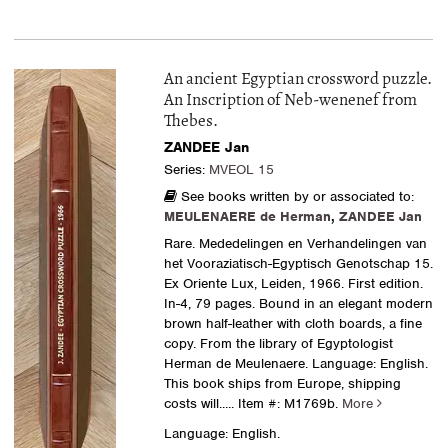
An ancient Egyptian crossword puzzle.
An Inscription of Neb-wenenef from
Thebes.
ZANDEE Jan
Series:
MVEOL 15
See books written by or associated to:
MEULENAERE de Herman
,
ZANDEE Jan
Rare. Mededelingen en Verhandelingen van
het Vooraziatisch-Egyptisch Genotschap 15.
Ex Oriente Lux, Leiden, 1966. First edition.
In-4, 79 pages. Bound in an elegant modern
brown half-leather with cloth boards, a fine
copy. From the library of Egyptologist
Herman de Meulenaere. Language: English.
This book ships from Europe, shipping
costs will.....
Item #: M1769b.
More
Language: English.