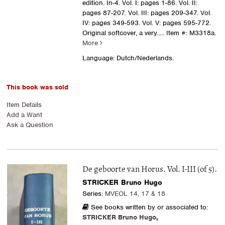
edition. In-4. Vol. I: pages 1-86. Vol. II:
pages 87-207. Vol. III: pages 209-347. Vol.
IV: pages 349-593. Vol. V: pages 595-772.
Original softcover, a very.....
Item #: M3318a.
More
Language: Dutch/Nederlands.
This book was sold
Item Details
Add a Want
Ask a Question
De geboorte van Horus. Vol. I-III (of 5).
STRICKER Bruno Hugo
Series:
MVEOL 14, 17 & 18
See books written by or associated to:
STRICKER Bruno Hugo
,