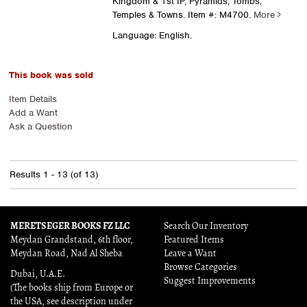
Kingdom & 1st IP, Pyramids, Tombs,
Temples & Towns.
Item #: M4700.
More
Language: English.
This book was sold
Item Details
Add a Want
Ask a Question
Results
1 - 13 (of 13)
MERETSEGER BOOKS FZ LLC
Search Our Inventory
Meydan Grandstand, 6th floor,
Featured Items
Meydan Road, Nad Al Sheba
Leave a Want
Browse Categories
Dubai, U.A.E.
Suggest Improvements
(The books ship from Europe or
the USA, see description under