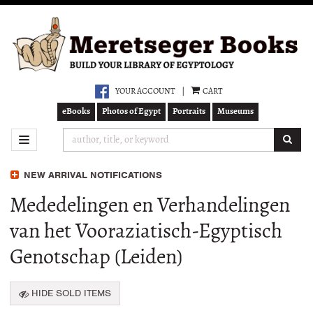
Skip
to
main
content
YOUR ACCOUNT
|
CART
eBooks
Photos of Egypt
Portraits
Museums
SUB
TOGGLE NAVIGATION
NEW ARRIVAL NOTIFICATIONS
Mededelingen en Verhandelingen
van het Vooraziatisch-Egyptisch
Genotschap (Leiden)
HIDE SOLD ITEMS